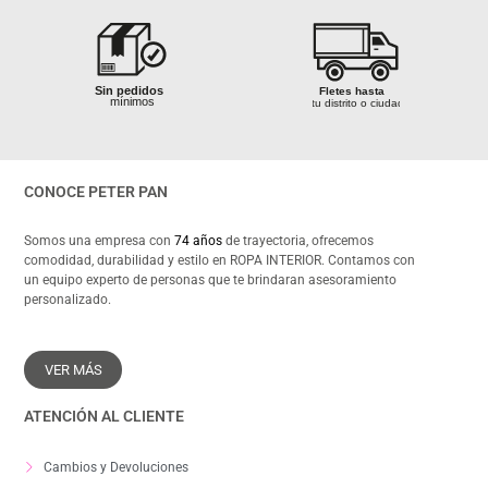
mínimos
Ganancias
Fletes hasta
Garantía al
hasta el 50%
tu distrito o ciudad
 100%
Calidad 100%
100% segura
Sin pedidos
Fletes hasta
izada
garantizada
mínimos
tu distrito o ciudad
Ganancias
hasta el 50%
Asesoramiento
Sin pedidos
rápida atención
mínimos
CONOCE PETER PAN
Asesoramiento
Ganancias
rápida atención
Fletes hasta
hasta el 50%
tu distrito o ciudad
 100%
Calidad 100%
izada
garantizada
Somos una empresa con
74 años
de trayectoria, ofrecemos
comodidad, durabilidad y estilo en ROPA INTERIOR. Contamos con
Asesoramiento
un equipo experto de personas que te brindaran asesoramiento
rápida atención
personalizado.
VER MÁS
ATENCIÓN AL CLIENTE
Cambios y Devoluciones