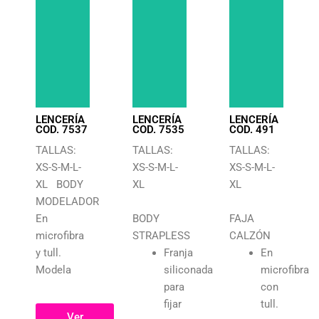
LENCERÍA
LENCERÍA
LENCERÍA
COD. 7537
COD. 7535
COD. 491
TALLAS:
TALLAS:
TALLAS:
XS-S-M-L-
XS-S-M-L-
XS-S-M-L-
XL BODY
XL
XL
MODELADOR
En
BODY
FAJA
microfibra
STRAPLESS
CALZÓN
y tull.
Franja
En
Modela
siliconada
microfibra
para
con
fijar
tull.
Ver