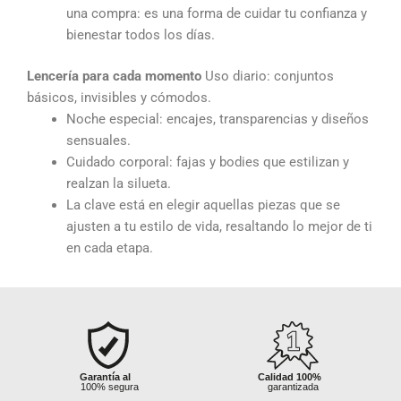
una compra: es una forma de cuidar tu confianza y
bienestar todos los días.
Lencería para cada momento
Uso diario: conjuntos
básicos, invisibles y cómodos.
Noche especial: encajes, transparencias y diseños
sensuales.
Cuidado corporal: fajas y bodies que estilizan y
realzan la silueta.
La clave está en elegir aquellas piezas que se
ajusten a tu estilo de vida, resaltando lo mejor de ti
en cada etapa.
Sin pedidos
Garantía al
Garantía al
Calidad 100%
Fletes hasta
Fletes hast
mínimos
100% segura
100% segura
garantizada
tu distrito o ciudad
tu distrito o 