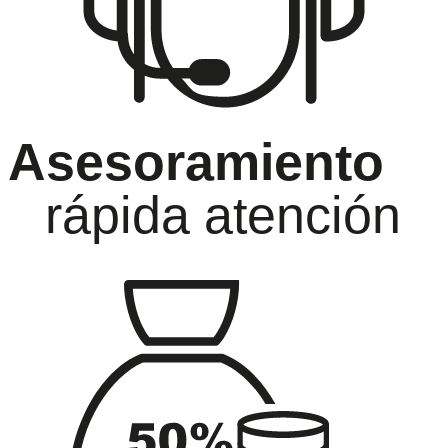
Asesoramiento
rápida atención
oramiento
Ga
ida atención
has