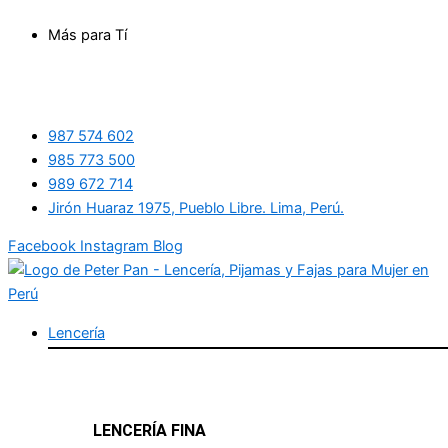
Ir
Más para Tí
al
contenido
987 574 602
985 773 500
989 672 714
Jirón Huaraz 1975, Pueblo Libre. Lima, Perú.
Facebook
Instagram
Blog
Lencería
LENCERÍA FINA