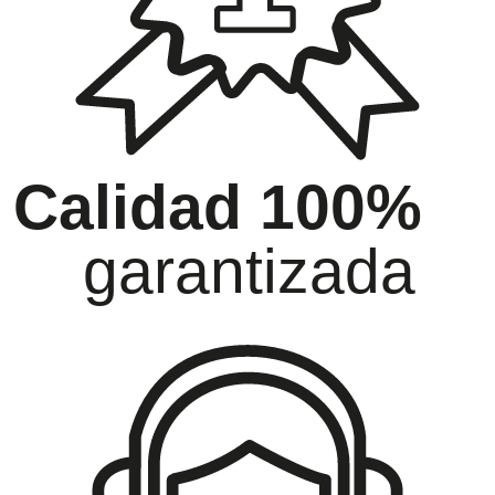
Calidad 100%
garantizada
oramiento
Ga
ida atención
has