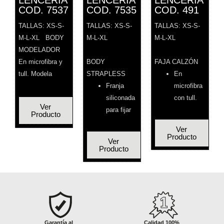
LENCERÍA
LENCERÍA
LENCERÍA
COD. 7537
COD. 7535
COD. 491
TALLAS: XS-S-
TALLAS: XS-S-
TALLAS: XS-S-
M-L-XL BODY
M-L-XL
M-L-XL
MODELADOR
En microfibra y
BODY
FAJA CALZÓN
tull. Modela
STRAPLESS
En
Franja
microfibra
siliconada
con tull.
Ver
para fijar
Producto
Ver
Producto
Ver
Producto
Sin pedidos
Garantía al
Garantía al
Calidad 100%
Fletes hasta
Fletes hast