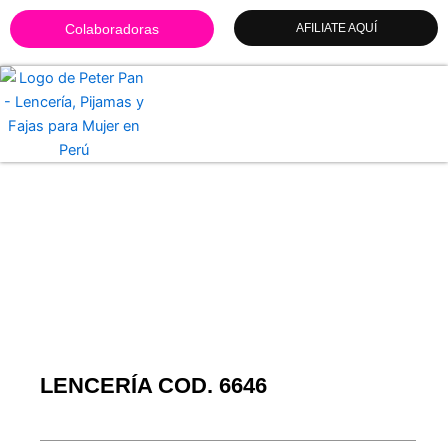
Ir
Colaboradoras
AFILIATE AQUÍ
al
contenido
LENCERÍA COD. 6646