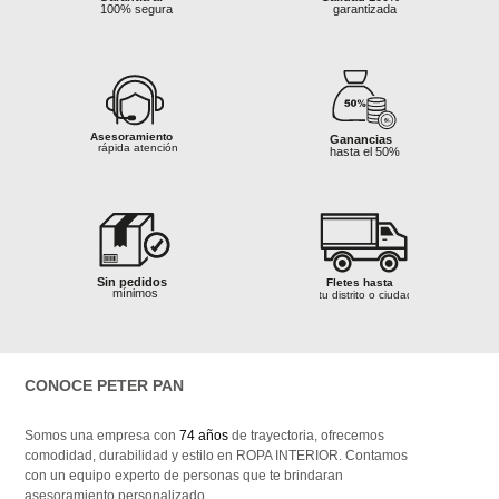
mínimos
100% segura
100% segura
garantizada
tu distrito o ciudad
tu distrito o 
s
Asesoramiento
Asesoramiento
Ganancias
Ganancias
rápida atención
rápida atención
Garantía al
hasta el 50%
hasta el 50%
 100%
100% segura
Asesoramiento
Ganancias
izada
rápida atención
hasta el 50%
s
Sin pedidos
mínimos
Ganancias
Fletes hasta
Garantía al
hasta el 50%
tu distrito o ciudad
 100%
Calidad 100%
100% segura
Sin pedidos
Fletes hasta
izada
garantizada
mínimos
tu distrito o ciudad
Ganancias
hasta el 50%
Asesoramiento
Sin pedidos
rápida atención
mínimos
CONOCE PETER PAN
Asesoramiento
Ganancias
rápida atención
Fletes hasta
hasta el 50%
tu distrito o ciudad
 100%
Calidad 100%
izada
garantizada
Somos una empresa con
74 años
de trayectoria, ofrecemos
comodidad, durabilidad y estilo en ROPA INTERIOR. Contamos
Asesoramiento
con un equipo experto de personas que te brindaran
rápida atención
asesoramiento personalizado.