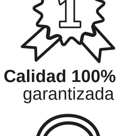
Calidad 100%
garantizada
oramiento
Ga
ida atención
has