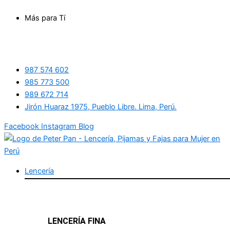
Ir
Más para Tí
al
contenido
987 574 602
985 773 500
989 672 714
Jirón Huaraz 1975, Pueblo Libre. Lima, Perú.
Facebook
Instagram
Blog
Lencería
LENCERÍA FINA