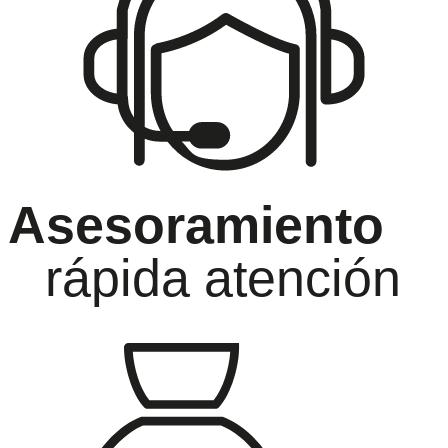
Asesoramiento
rápida atención
oramiento
Ga
ida atención
has