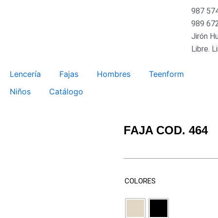
987 57
989 67
Jirón H
Libre. L
Lencería
Fajas
Hombres
Teenform
Niños
Catálogo
FAJA COD. 464
COLORES