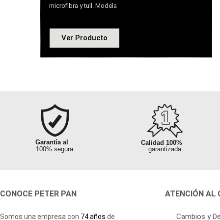
microfibra y tull. Modela
Ver Producto
Garantía al
100% segura
Sin pedidos
Garantía al
Garantía al
Calidad 100%
Fletes hasta
Flet
mínimos
100% segura
100% segura
garantizada
tu distrito o ciudad
tu dist
Sin pedidos
mínimos
CONOCE PETER PAN
ATENCIÓN AL 
Asesoramiento
Asesoramiento
Ganancias
Ganancias
rápida atención
rápida atención
hasta el 50%
hasta el 50%
Cambios y De
Somos una empresa con
74 años
de
Calidad 100%