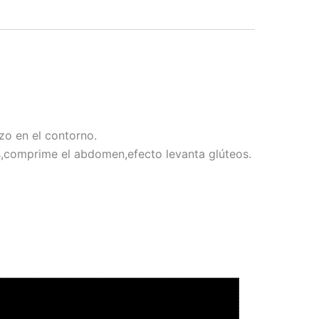
zo en el contorno.
,comprime el abdomen,efecto levanta glúteos.