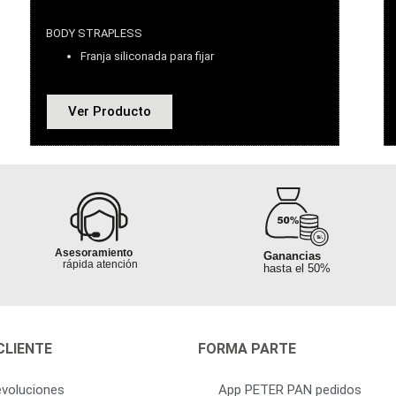
BODY STRAPLESS
Franja siliconada para fijar
Ver Producto
Garantía al
Garantía al
100% segura
100% segura
Asesoramiento
Ganancias
es hasta
rápida atención
hasta el 50%
rito o ciudad
Sin pedidos
mínimos
CLIENTE
FORMA PARTE
Ganancias
Fletes hasta
hasta el 50%
voluciones
App PETER PAN pedidos
tu distrito o ciudad
Calidad 100%
Calidad 100%