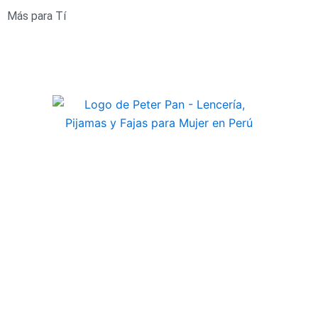
Ir
Más para Tí
al
contenido