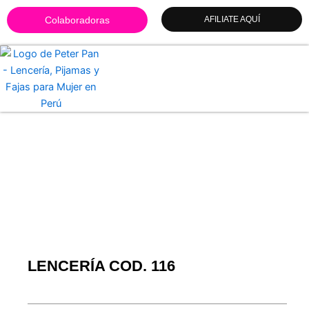
Ir
Colaboradoras
AFILIATE AQUÍ
al
contenido
LENCERÍA COD. 116