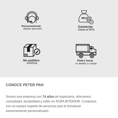
s
Asesoramiento
Asesoramiento
Ganancias
Ganancias
rápida atención
rápida atención
Garantía al
hasta el 50%
hasta el 50%
 100%
100% segura
Asesoramiento
Ganancias
izada
rápida atención
hasta el 50%
s
Sin pedidos
mínimos
Ganancias
Fletes hasta
Garantía al
hasta el 50%
tu distrito o ciudad
 100%
Calidad 100%
100% segura
Sin pedidos
Fletes hasta
izada
garantizada
mínimos
tu distrito o ciudad
Ganancias
hasta el 50%
Asesoramiento
Sin pedidos
rápida atención
mínimos
CONOCE PETER PAN
Asesoramiento
Ganancias
rápida atención
Fletes hasta
hasta el 50%
tu distrito o ciudad
 100%
Calidad 100%
izada
garantizada
Somos una empresa con
74 años
de trayectoria, ofrecemos
comodidad, durabilidad y estilo en ROPA INTERIOR. Contamos
Asesoramiento
con un equipo experto de personas que te brindaran
rápida atención
asesoramiento personalizado.