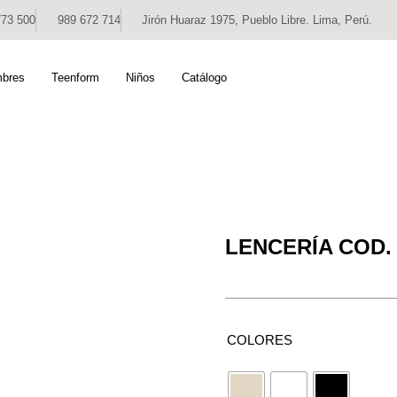
773 500
989 672 714
Jirón Huaraz 1975, Pueblo Libre. Lima, Perú.
bres
Teenform
Niños
Catálogo
LENCERÍA COD. 
COLORES