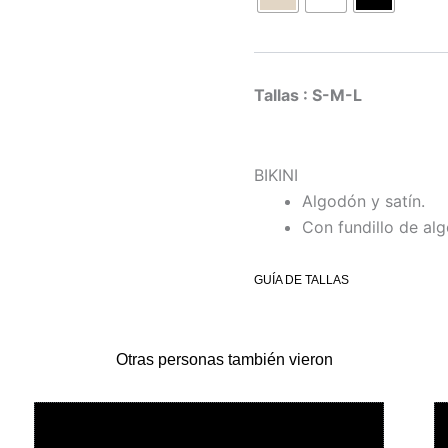
Tallas : S-M-L
BIKINI
Algodón y satín.
Con fundillo de al
GUÍA DE TALLAS
Otras personas también vieron