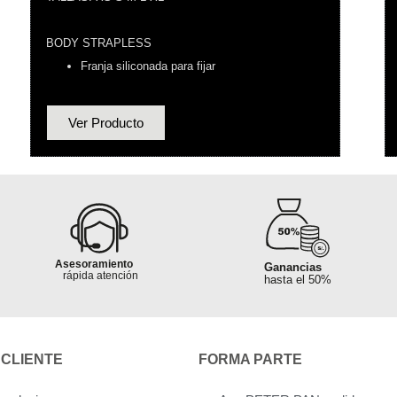
BODY STRAPLESS
Franja siliconada para fijar
Ver Producto
Garantía al
Garantía al
100% segura
100% segura
Asesoramiento
Ganancias
es hasta
rápida atención
hasta el 50%
rito o ciudad
Sin pedidos
mínimos
 CLIENTE
FORMA PARTE
Ganancias
Fletes hasta
hasta el 50%