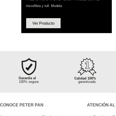
microfibra y tull. Modela
Ver Producto
Garantía al
100% segura
Sin pedidos
Garantía al
Garantía al
Calidad 100%
Fletes hasta
Flet
mínimos
100% segura
100% segura
garantizada
tu distrito o ciudad
tu dist
Sin pedidos
mínimos
CONOCE PETER PAN
ATENCIÓN AL
Asesoramiento
Asesoramiento
Ganancias
Ganancias
rápida atención
rápida atención
hasta el 50%
hasta el 50%