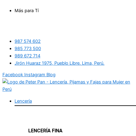
Ir
Más para Tí
al
contenido
987 574 602
985 773 500
989 672 714
Jirón Huaraz 1975, Pueblo Libre. Lima, Perú.
Facebook
Instagram
Blog
Lencería
LENCERÍA FINA