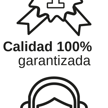
Calidad 100%
garantizada
oramiento
Ga
ida atención
has