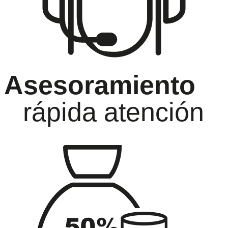
Asesoramiento
rápida atención
oramiento
Ga
ida atención
has