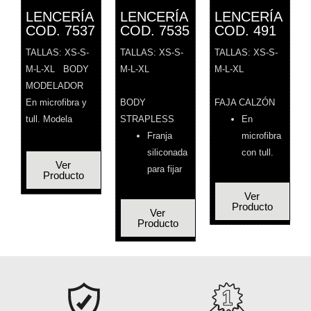
LENCERÍA
LENCERÍA
LENCERÍA
COD. 7537
COD. 7535
COD. 491
TALLAS: XS-S-
TALLAS: XS-S-
TALLAS: XS-S-
M-L-XL BODY
M-L-XL
M-L-XL
MODELADOR
En microfibra y
BODY
FAJA CALZÓN
tull. Modela
STRAPLESS
En
Franja
microfibra
siliconada
con tull.
Ver
para fijar
Producto
Ver
Producto
Ver
Producto