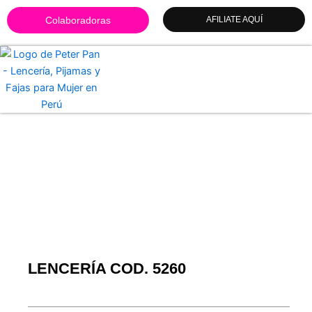
Ir
Colaboradoras
AFILIATE AQUÍ
al
contenido
LENCERÍA COD. 5260