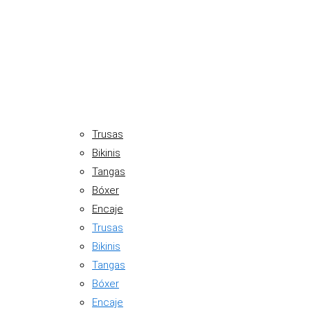
Trusas
Bikinis
Tangas
Bóxer
Encaje
Trusas
Bikinis
Tangas
Bóxer
Encaje