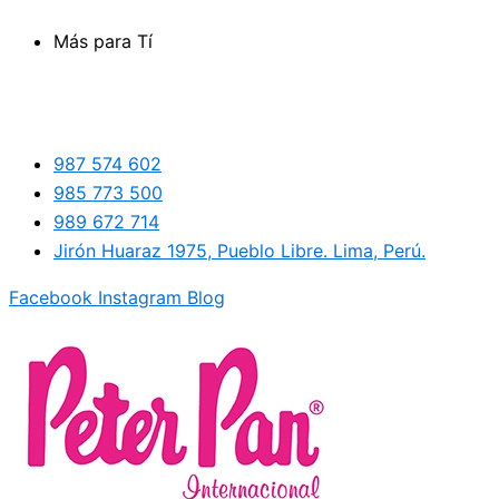
Ir
Más para Tí
al
contenido
987 574 602
985 773 500
989 672 714
Jirón Huaraz 1975, Pueblo Libre. Lima, Perú.
Facebook
Instagram
Blog