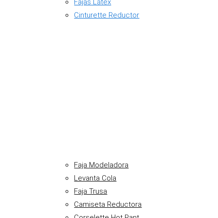
Fajas Látex
Cinturette Reductor
Faja Modeladora
Levanta Cola
Faja Trusa
Camiseta Reductora
Corselette Hot Pant