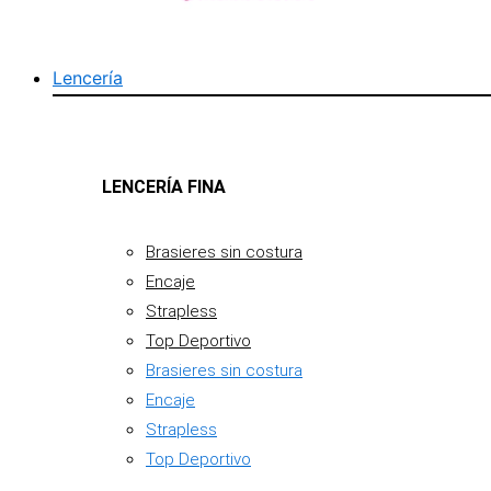
Lencería
LENCERÍA FINA
Brasieres sin costura
Encaje
Strapless
Top Deportivo
Brasieres sin costura
Encaje
Strapless
Top Deportivo