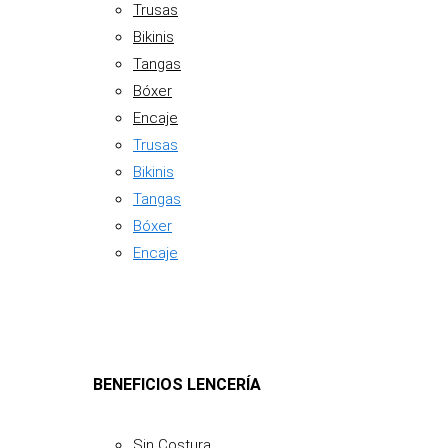
Trusas
Bikinis
Tangas
Bóxer
Encaje
Trusas
Bikinis
Tangas
Bóxer
Encaje
BENEFICIOS LENCERÍA
Sin Costura