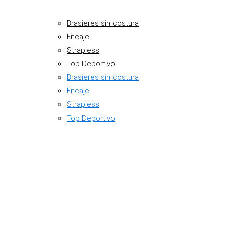
Brasieres sin costura
Encaje
Strapless
Top Deportivo
Brasieres sin costura
Encaje
Strapless
Top Deportivo