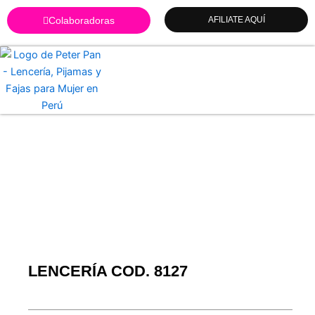
Ir
Colaboradoras
AFILIATE AQUÍ
al
contenido
LENCERÍA COD. 8127