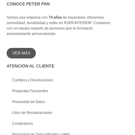
CONOCE PETER PAN
Asesoramiento
Ganancias
rápida atención
Fletes hasta
hasta el 50%
tu distrito o ciudad
 100%
Calidad 100%
izada
garantizada
Somos una empresa con
74 años
de trayectoria, ofrecemos
comodidad, durabilidad y estilo en ROPA INTERIOR. Contamos
Asesoramiento
con un equipo experto de personas que te brindaran
rápida atención
asesoramiento personalizado.
VER MÁS
ATENCIÓN AL CLIENTE
Cambios y Devoluciones
Preguntas Frecuentes
Privacidad de Datos
Libro de Reclamaciones
Contáctanos
Privacidad de Datos Móviles y Web