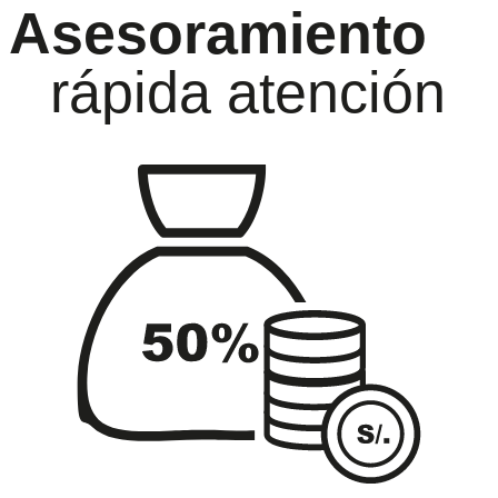
Asesoramiento
rápida atención
oramiento
Ga
ida atención
has