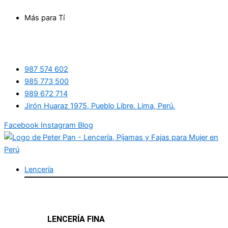
Ir
Más para Tí
al
contenido
987 574 602
985 773 500
989 672 714
Jirón Huaraz 1975, Pueblo Libre. Lima, Perú.
Facebook
Instagram
Blog
Lencería
LENCERÍA FINA