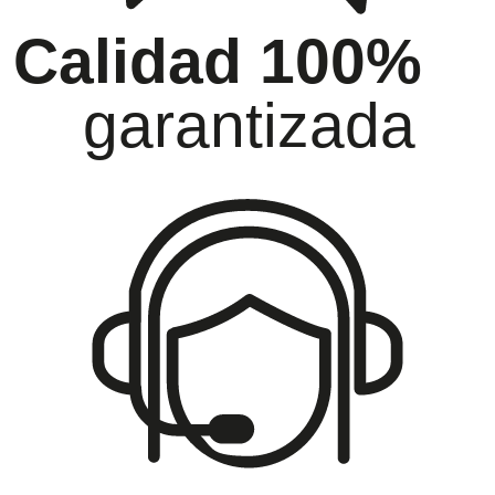
Calidad 100%
garantizada
oramiento
Ga
ida atención
has