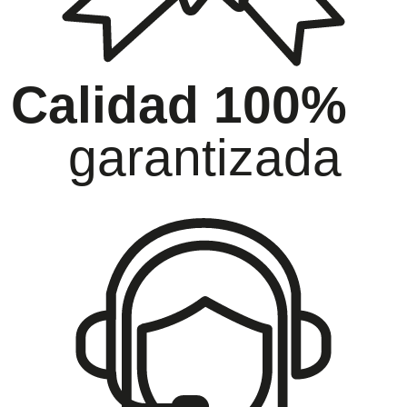
Calidad 100%
garantizada
oramiento
Ga
ida atención
has