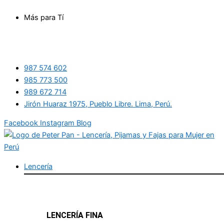
Ir
Más para Tí
al
contenido
987 574 602
985 773 500
989 672 714
Jirón Huaraz 1975, Pueblo Libre. Lima, Perú.
Facebook
Instagram
Blog
Lencería
LENCERÍA FINA