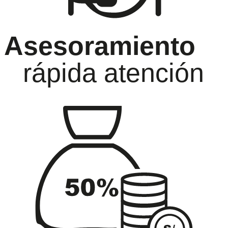
Asesoramiento
rápida atención
oramiento
Ga
ida atención
has