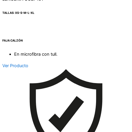
TALLAS: XS-S-M-L-XL
FAJA CALZÓN
En microfibra con tull.
Ver Producto