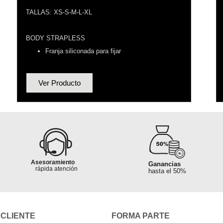
TALLAS: XS-S-M-L-XL
BODY STRAPLESS
Franja siliconada para fijar
Ver Producto
Garantía al
Garantía al
100% segura
100% segura
Asesoramiento
Ganancias
es hasta
rápida atención
hasta el 50%
rito o ciudad
Sin pedidos
mínimos
 CLIENTE
FORMA PARTE