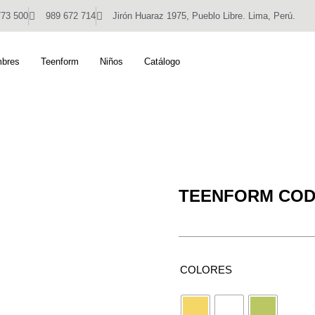
773 500
989 672 714
Jirón Huaraz 1975, Pueblo Libre. Lima, Perú.
bres
Teenform
Niños
Catálogo
TEENFORM COD.
COLORES