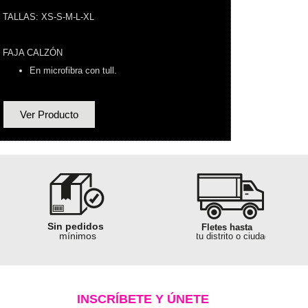
TALLAS: XS-S-M-L-XL
FAJA CALZÓN
En microfibra con tull.
Ver Producto
Garantía al
100% segura
Sin pedidos
Fletes hasta
mínimos
tu distrito o ciudad
Ganancias
hasta el 50%
Sin pedidos
mínimos
INSCRÍBETE Y ÚNETE