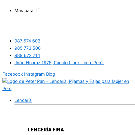
Ir
Más para Tí
al
contenido
987 574 602
985 773 500
989 672 714
Jirón Huaraz 1975, Pueblo Libre. Lima, Perú.
Facebook
Instagram
Blog
Lencería
LENCERÍA FINA